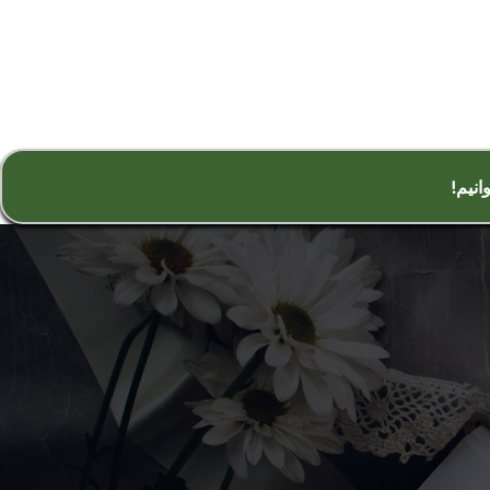
!انیم