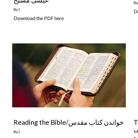
B
By
|
D
Download the PDF here
T
Reading the Bible/خواندن کتاب مقدس
ی
By
|