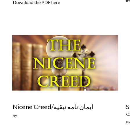
B
Download the PDF here
Nicene Creed/ایمان نامه نیقیه
S
ت
By
|
B